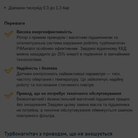
Діапазон тискувід 0,3 до 1,3 бар
Переваги
Висока енергоефективність
Ротор з прямим приводом і магнітним підшипником та
інтелектуальна система керування роблять турбонагнітач
PillAerator особливо ефективним. Завдяки відмінному ККД
можна заощадити до 25% енергії в порівнянні зі звичайними
технологіями.
Надійність і безпека
Датчики контролюють найважливіші параметри — тиск,
частоту обертання і температуру. Це забезпечує надійну
роботу та постачання стисненого повітря.
Привод, що не потребує технічного обслуговування
Безконтактний і безмастильний магнітний підшипник працює
без зношування Завдяки цьому заміна масла та підшипника
не потрібна, а технічне обслуговування обмежується заміною
повітряного фільтра.
Турбонагнітач з приводом, що не зношується