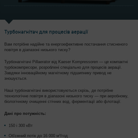
Турбонагнітач для процесів аерації
Вам потрібне надійне та енергоефективне постачання стисненого
повітря в діапазоні низького тиску?
Турбонагнітачі Pillaerator від Kaeser Kompressoren — це компактні
турбокомпресори, розроблені спеціально для процесів аерації.
Завдяки інноваційному магнітному підшипнику привод не
зношується.
Наші турбонагнітачі використовуються скрізь, де потрібне
технологічне повітря в діапазоні низького тиску — при аеробному,
біологічному очищенні стічних вод, ферментації або флотації.
Дані про потужність:
150 і 300 кВт
Об'ємний потік до 16 000 м³/год