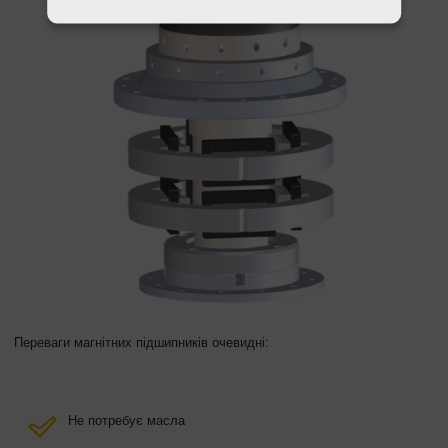
Переваги магнітних підшипників очевидні:
Не потребує масла