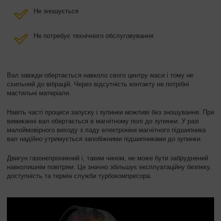
Не зношується
Не потребує технічного обслуговування
Вал завжди обертається навколо свого центру маси і тому не
схильний до вібрацій. Через відсутність контакту не потрібні
мастильні матеріали.
Навіть часті процеси запуску і зупинки можливі без зношування. При
вимиканні вал обертається в магнітному полі до зупинки. У разі
малоймовірного виходу з ладу електроніки магнітного підшипника
вал надійно утримується запобіжними підшипниками до зупинки.
Двигун газонепроникний і, таким чином, не може бути забруднений
навколишнім повітрям. Це значно збільшує експлуатаційну безпеку,
доступність та термін служби турбокомпресора.