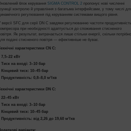
Оновлений блок керування
SIGMA CONTROL 2
пропонує нові численні
функції контролю й управління з багатьма інтерфейсами, у тому числі дл
динамічного регулювання під керуванням системами вищого рівня.
У версії SFC для серії DN C завдяки регулюванню частоти продуктивніст
компресора при необхідності адаптується до споживання стисненого
повітря. Як результат, витрачається лише стільки енергії, скільки потрібн
для подачі стисненого повітря — ефективніше не буває.
Технічні характеристики CN C:
7,5–22 кВт
Тиск на вході: 3–10 бар
Кінцевий тиск: 10–45 бар
Продуктивність: 0,8–8,0 м³/хв
Технічні характеристики DN C:
22–45 кВт
Тиск на вході: 3–10 бар
Кінцевий тиск: 10–45 бар
Продуктивність: від 2,26 до 19,60 м³/хв
Додаткові варіанти: