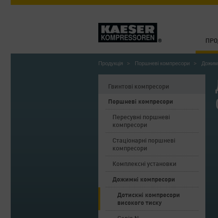
ПРО
Продукція
Поршневі компресори
Дожим
Гвинтові компресори
Поршневі компресори
Пересувні поршневі
компресори
Стаціонарні поршневі
компресори
Комплексні установки
Дожимні компресори
Дотискні компресори
високого тиску