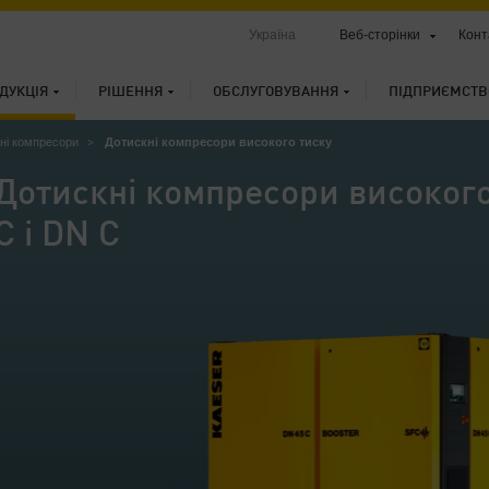
Україна
Веб-сторінки
Конт
ДУКЦІЯ
РІШЕННЯ
ОБСЛУГОВУВАННЯ
ПІДПРИЄМСТВ
ні компресори
Дотискні компресори високого тиску
Дотискні компресори високого
C і DN C