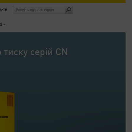
акти
О
 тиску серій CN