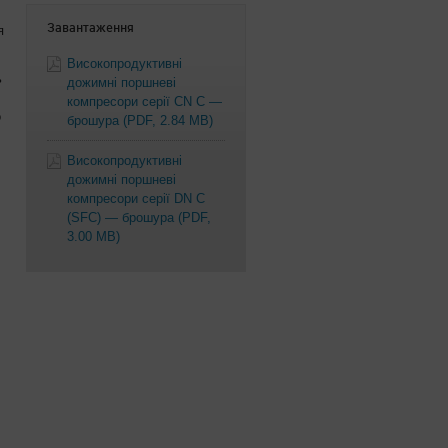
Завантаження
я
Високопродуктивні
ь
дожимні поршневі
компресори серії CN C —
о
брошура
(PDF, 2.84 MB)
Високопродуктивні
дожимні поршневі
компресори серії DN C
(SFC) — брошура
(PDF,
3.00 MB)