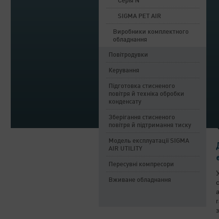
Серія N
SIGMA PET AIR
Виробники комплектного
обладнання
Повітродувки
Керування
Підготовка стисненого
повітря й техніка обробки
конденсату
Зберігання стисненого
повітря й підтримання тиску
Модель експлуатації SIGMA
AIR UTILITY
Пересувні компресори
Вживане обладнання