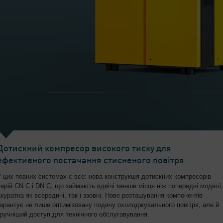
Дотискний компресор високого тиску для
ефективного постачання стисненого повітря
У цих повних системах є все: нова конструкція дотискних компресорів
серій CN C і DN C, що займають вдвічі менше місця ніж попередні моделі,
акуратна як всередині, так і ззовні. Нове розташування компонентів
гарантує не лише оптимізовану подачу охолоджувального повітря, але й
зручніший доступ для технічного обслуговування.