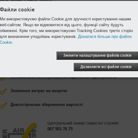
100 % якість і 100 % сервіс
Одна з важливіших вимог до постачання стисненого повітря в
Файли cookie
промисловості —
максимальна доступність
. І це можна забезпечити дл
найкращих і найефективніших компонентів лише за умови якісного
Ми використовуємо файли Cookie для зручності користування нашим
обслуговування. Високоякісне обслуговування забезпечує
надійність
веб-сайтом. Якщо ви відмовитеся від цього, функції сайту будуть
постачання стисненого повітря й високий рівень безпеки
обмежені. Крім того, ми використовуємо Tracking Cookies третіх сторін
виробництва
.
для визначення уподобань користувачів.
Дізнатися більше про файли
Cookie.
Переваги:
Змінити налаштування файлів cookie
Кваліфікований технічний персонал
Дозволити всі файли cookie
Оптимальна експлуатаційна надійність і доступність
Зниження витрат на енергію
Довгострокове збереження вартості
Центральний номер сервісної служби:
067 501 76 75