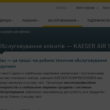
Україна
Веб-сторінки
Конт
ДУКЦІЯ
РІШЕННЯ
ОБСЛУГОВУВАННЯ
ПІДПРИЄМСТВ
в KAESER AIR SERVICE
Обслуговування клієнтів — KAESER AIR 
Час — це гроші: ми робимо технічне обслуговування
зручним
В якості одного з найбільших виробників компресорів і постачальників
систем стисненого повітря, компанія KAESER KOMPRESSOREN має
представництва в усьому світі. Організація
високопрофесійних
спеціалістів із глобальною мережею продажів і системою
обслуговування
забезпечує максимальну доступність усіх продуктів і
послуг Kaeser у всьому світі.