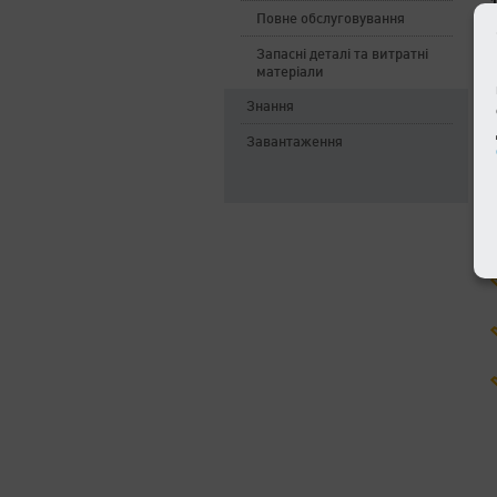
Повне обслуговування
Запасні деталі та витратні
матеріали
Знання
Завантаження