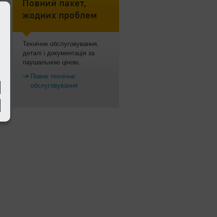
Повний пакет,
жодних проблем
я
Технічне обслуговування,
деталі і документація за
паушальною ціною.
Повне технічне
обслуговування