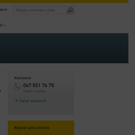
акти
О
Контакти
067 501 76 75
я
Відділ продажу
Запит вакансій
Журнал для клієнтів