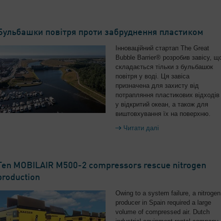
Бульбашки повітря проти забруднення пластиком
Інноваційний стартап The Great
Bubble Barrier® розробив завісу, щ
складається тільки з бульбашок
повітря у воді. Ця завіса
призначена для захисту від
потрапляння пластикових відходів
у відкритий океан, а також для
виштовхування їх на поверхню.
Читати далі
Ten MOBILAIR M500-2 compressors rescue nitrogen
production
Owing to a system failure, a nitrogen
producer in Spain required a large
volume of compressed air. Dutch