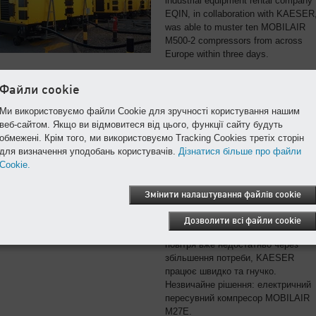
industrial equipment rental company
EQIN, in collaboration with KAESER
was able to muster ten MOBILAIR
M500-2 compressors from across
Europe within three days.
Читати далі
Файли cookie
Ми використовуємо файли Cookie для зручності користування нашим
веб-сайтом. Якщо ви відмовитеся від цього, функції сайту будуть
Пересувний компресор для промисловості
обмежені. Крім того, ми використовуємо Tracking Cookies третіх сторін
З початком пандемії коронавірусу
для визначення уподобань користувачів.
Дізнатися більше про файли
потреба в респіраторах FFP2 різко
Cookie.
зросла. Компанія UNIMATIC
Automationssysteme GmbH з
Змінити налаштування файлів cookie
м. Груб-ам-Форст за короткий час
побудувала виробничі потужності 
Дозволити всі файли cookie
нуля. Коли постачання стисненого
повітря вже недостатньо через
збільшення потреби, KAESER
працює швидко та гнучко.
Незвичайне рішення: електричний
пересувний компресор MOBILAIR
M27E.