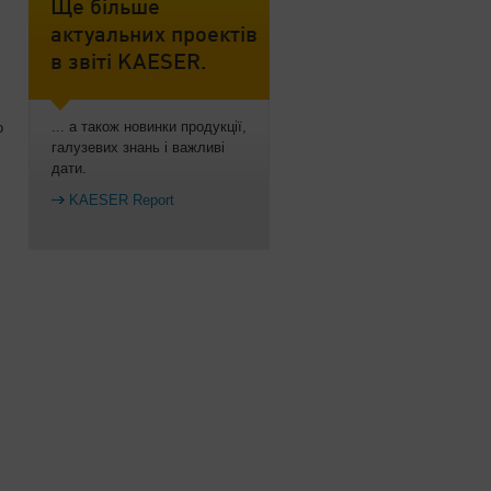
Ще більше
актуальних проектів
в звіті KAESER.
... а також новинки продукції,
о
галузевих знань і важливі
дати.
KAESER Report