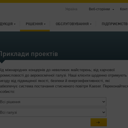
Україна
Веб-сторінки
Конт
ДУКЦІЯ
РІШЕННЯ
ОБСЛУГОВУВАННЯ
ПІДПРИЄМСТВ
Приклади проектів
Від міжнародних концернів до невеликих майстерень; від харчової
промисловості до аерокосмічної галузі. Наші клієнти щоденно отримують
вигоду від підвищеної якості, безпеки й енергоефективності, які
забезпечує система постачання стисненого повітря Kaeser. Переконайтес
особисто: