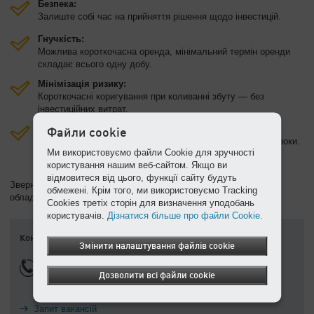
Безпека:
Залиште собі час на прийняття рішення щодо інвестицій.
Гнучкість:
Можлива короткочасна оренда, мінімальний термін оренди
складає всього одну добу.
Мінімізація ризику:
Короткочасні коригування при коливанні збуту — без
інвестиційних витрат.
Мінімальні втрати робочого часу:
Файли cookie
Компресорне обладнання може бути надане в короткі строки.
Ми використовуємо файли Cookie для зручності
користування нашим веб-сайтом. Якщо ви
відмовитеся від цього, функції сайту будуть
Зверніться до нас. Ми індивідуально підберемо вам необхідне
обмежені. Крім того, ми використовуємо Tracking
обладнання.
Cookies третіх сторін для визначення уподобань
користувачів.
Дізнатися більше про файли Cookie.
Контакти
Змінити налаштування файлів cookie
067 501 76 75
Дозволити всі файли cookie
Відділ продажу
Запит вакансій