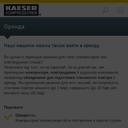
Продукція
-
Оренда
Огляд
Рішення
Наші машини можна також взяти в оренду.
-
Огляд
Ви шукаєте перехідне рішення для своєї компресорної або
повітродувної станції?
Обслуговування
Незалежно від того, чи на короткий, чи на довгий час, ми
-
пропонуємо
компресори, повітродувки
й додаткові компоненти,
Огляд
наприклад
обладнання для підготовки стисненого повітря
в
оренду. Ми пропонуємо рішення для всіх галузей, які потребують
стиснене повітря низького (до 1 бар), середнього (до 10 бар) або
Підприємство
високого тиску (42 бар).
-
Огляд
Переваги
Швидкість:
Компресорна техніка може бути поставлена в короткі строки.