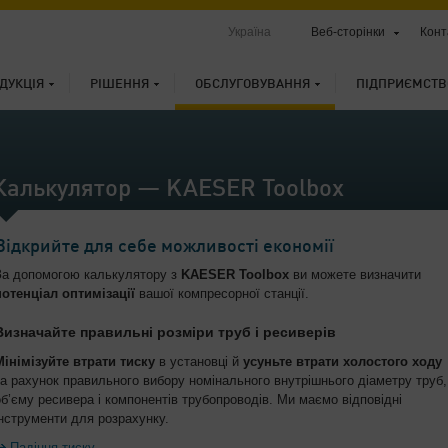
Україна
Веб-сторінки
Конт
ДУКЦІЯ
РІШЕННЯ
ОБСЛУГОВУВАННЯ
ПІДПРИЄМСТВ
Калькулятор — KAESER Toolbox
Відкрийте для себе можливості економії
За допомогою калькулятору з
KAESER Toolbox
ви можете визначити
потенціал оптимізації
вашої компресорної станції.
Визначайте правильні розміри труб і ресиверів
Мінімізуйте втрати тиску
в установці й
усуньте втрати холостого ходу
за рахунок правильного вибору номінального внутрішнього діаметру труб,
об’єму ресивера і компонентів трубопроводів. Ми маємо відповідні
інструменти для розрахунку.
Падіння тиску