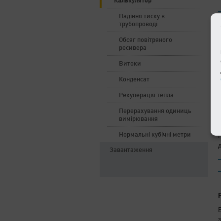
Калькулятор
Падіння тиску в
трубопроводі
Обсяг повітряного
ресивера
Витоки
Конденсат
Рекуперація тепла
Перерахування одиниць
вимірювання
Нормальні кубічні метри
Завантаження