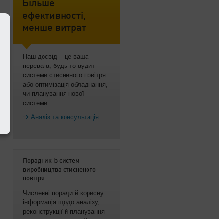
Більше
ефективності,
менше витрат
Наш досвід – це ваша
перевага, будь то аудит
системи стисненого повітря
або оптимізація обладнання,
чи планування нової
системи.
Аналіз та консультація
Порадник із систем
виробництва стисненого
повітря
Численні поради й корисну
інформація щодо аналізу,
реконструкції й планування