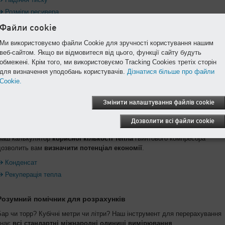
Розміри ресивера
Файли cookie
Значні заощадження за рахунок усунення витоків
Ми використовуємо файли Cookie для зручності користування нашим
В середньому приблизно чверть стисненого повітря втрачається через
веб-сайтом. Якщо ви відмовитеся від цього, функції сайту будуть
витоки. Це додає до рахунків п'ятизначні суми непотрібних витрат на рік.
обмежені. Крім того, ми використовуємо Tracking Cookies третіх сторін
для визначення уподобань користувачів.
Дізнатися більше про файли
Витоки
Cookie.
Підвищення ефективності й продуктивності установки
Змінити налаштування файлів cookie
Точний розрахунок конденсату
важливий для
економічності й
Дозволити всі файли cookie
довговічності
вашої установки.
Наш калькулятор
корисної кількості тепла
гвинтового компресора
дозволить вам
визначити потенціал економії
.
Конденсат
Рекуперація тепла
Розумний помічник для розрахунків
Бар чи торр? Кубічні метри чи літри? Наш інструмент для перерахування
знає
всі стандартні міжнародні одиниці вимірювання
.