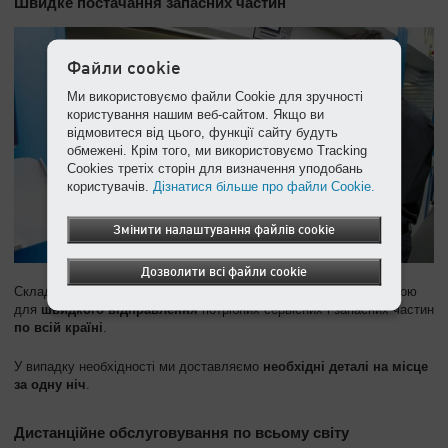
Швидке постачання запасних частин
Файли cookie
Ми використовуємо файли Cookie для зручності
користування нашим веб-сайтом. Якщо ви
відмовитеся від цього, функції сайту будуть
обмежені. Крім того, ми використовуємо Tracking
Cookies третіх сторін для визначення уподобань
користувачів.
Дізнатися більше про файли Cookie.
Змінити налаштування файлів cookie
Дозволити всі файли cookie
Склад деталей і запасних частин в
м. Києві
є відправною точкою
для
швидкого відправлення
потрібних сервісних і запасних частин
по всій країні
.
У випадку необхідності ми доставляємо
необхідні деталі на місце
за одну ніч
.
Дистанційне обслуговування по всьому світу