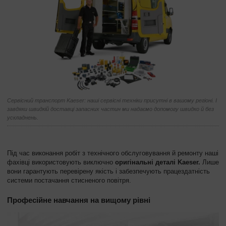
Сервісний транспорт Kaeser: наші сервісні техніки присутні в вашому регіоні. І
завдяки швидкій доставці запасних частин ми надаємо допомогу швидко й без
ускладнень.
Під час виконання робіт з технічного обслуговування й ремонту наші
фахівці використовують виключно
оригінальні деталі Kaeser.
Лише
вони гарантують перевірену якість і забезпечують працездатність
системи постачання стисненого повітря.
Професійне навчання на вищому рівні