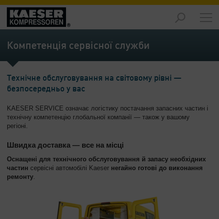
Продукція
-
Компетенція сервісної служби
Огляд
Рішення
Технічне обслуговування на світовому рівні —
-
безпосередньо у вас
Огляд
KAESER SERVICE означає логістику постачання запасних частин і
Обслуговування
технічну компетенцію глобальної компанії — також у вашому
-
регіоні.
Огляд
Швидка доставка — все на місці
Підприємство
Оснащені для технічного обслуговування й запасу необхідних
-
частин
сервісні автомобілі Kaeser
негайно готові до виконання
Огляд
ремонту
.