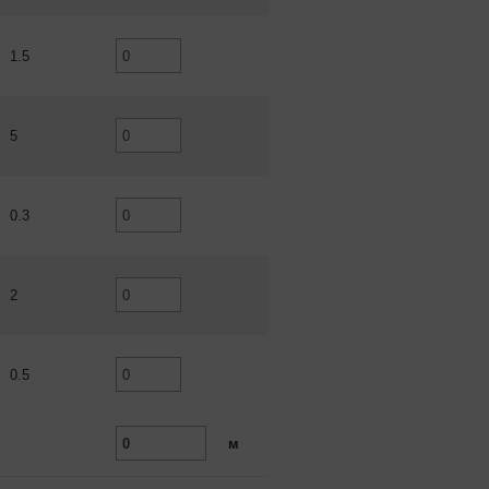
1.5
5
0.3
2
0.5
м