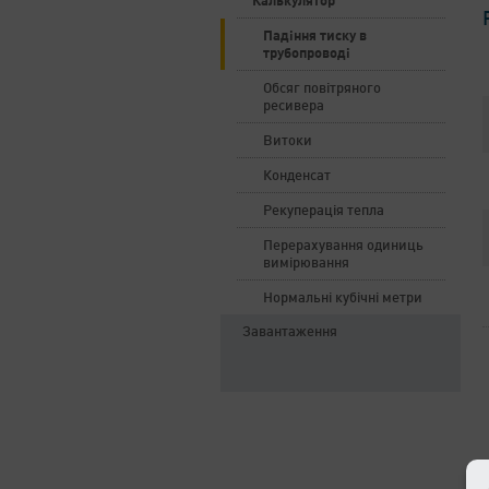
Калькулятор
Падіння тиску в
трубопроводі
Обсяг повітряного
ресивера
Витоки
Конденсат
Рекуперація тепла
Перерахування одиниць
вимірювання
Нормальні кубічні метри
Завантаження