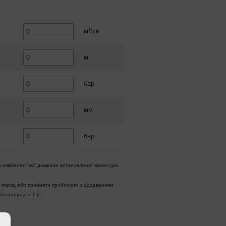
м³/хв.
м
бар
мм
бар
а еквівалентної довжини встановленої арматури.
 поряд або прийняти приблизно з додаванням
бопровода x 1,6.