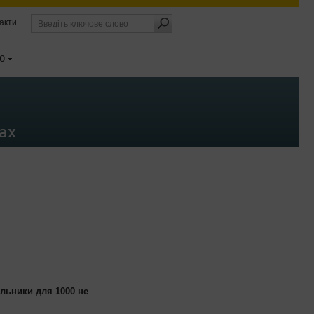
акти
О
ах
ільники для 1000 не