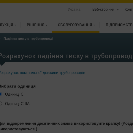
Україна
Веб-сторінки
Конт
ДУКЦІЯ
РІШЕННЯ
ОБСЛУГОВУВАННЯ
ПІДПРИЄМСТВ
Падіння тиску в трубопроводі
Розрахунок падіння тиску в трубопровод
Розрахунок номінальної довжини трубопроводів
Вибрати одиниця
Одиниці СІ
Одиниці США
Для відокремлення десятинних знаків використовуйте крапку! (Розд
використовуються.)