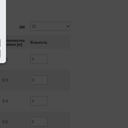
DN
Еквівалентна
Кількість
довжина [
м
]
1.5
0.3
0.4
0.5