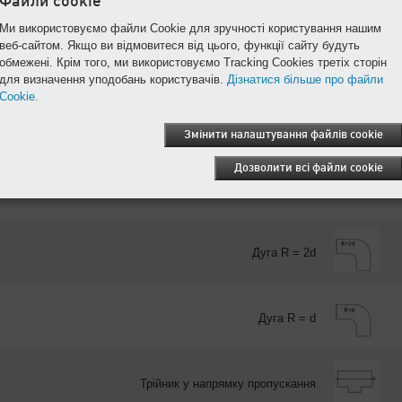
Файли cookie
Ми використовуємо файли Cookie для зручності користування нашим
Розрахунок еквівалентної довжини трубопроводу
веб-сайтом. Якщо ви відмовитеся від цього, функції сайту будуть
обмежені. Крім того, ми використовуємо Tracking Cookies третіх сторін
для визначення уподобань користувачів.
Дізнатися більше про файли
Діаметр трубопровода
Cookie.
Змінити налаштування файлів cookie
Дозволити всі файли cookie
Коліно
Дуга R = 2d
Дуга R = d
Трійник у напрямку пропускання