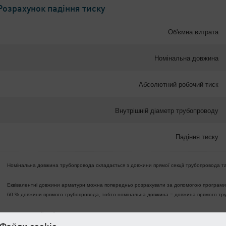
Розрахунок падіння тиску
Об'ємна витрата
Номінальна довжина
Абсолютний робочий тиск
Внутрішній діаметр трубопроводу
Падіння тиску
Номінальна довжина трубопровода складається з довжини прямої секції трубопровода т
Еквівалентні довжини арматури можна попередньо розрахувати за допомогою програми
60 % довжини прямого трубопровода, тобто номінальна довжина = довжина прямого тру
Розрахунок дійсний для гладких труб.