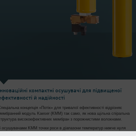
Інноваційні компактні осушувачі для підвищеної
ефективності й надійності
Спеціальна концепція «Потік» для тривалої ефективності відрізняє
мембранний модуль Kaeser (KMM) так само, як нова щільна спіральна
структура високоефективних мембран з порожнистими волокнами.
З осушувачами KMM точки роси в діапазони температур нижче нуля
навіть в умовах обмеженого місця — не проблема! Крім того, вони