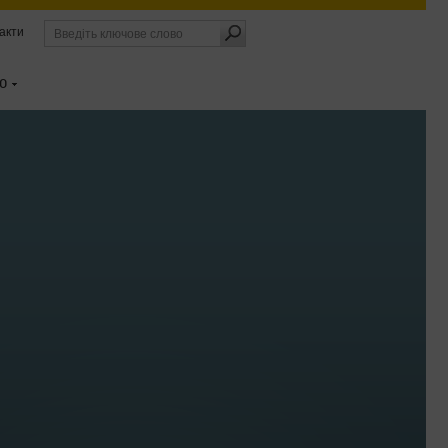
акти
О