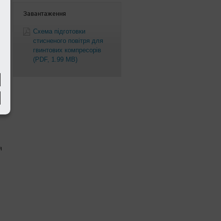
Завантаження
Схема підготовки
стисненого повітря для
гвинтових компресорів
(PDF, 1.99 MB)
я