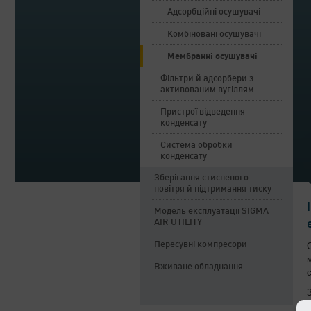
Адсорбційні осушувачі
Комбіновані осушувачі
Мембранні осушувачі
Фільтри й адсорбери з
активованим вугіллям
Пристрої відведення
конденсату
Система обробки
конденсату
Зберігання стисненого
повітря й підтримання тиску
Модель експлуатації SIGMA
AIR UTILITY
Пересувні компресори
Вживане обладнання