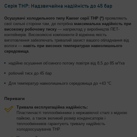
Серія THP: Надзвичайна надійність до 45 бар
Осушувачі холодильного типу Kaeser серії THP (*)
проявляють
свої сильні сторони там, де потрібна
максимальна надійність при
високому робочому тиску
— наприклад у виробництві ПЕТ-
контейнерів. Високоякісні компоненти й відмінна якість
виготовлення забезпечать тривалий захист вашого обладнання від
вологи —
навіть при високих температурах навколишнього
середовища
.
надійне осушення об’ємного потоку повітря від 8,5 до 85 м³/хв
робочий тиск до 45 бар
Для температур навколишнього середовища до +43 °C
Переваги
Тривала експлуатаційна надійність:
Пластинчасті теплообмінники з нержавіючої сталі з мідною
пайкою, а також великий розмір конденсаторів і
теплообмінників гарантують тривалу надійність
холодоосушувачів THP.