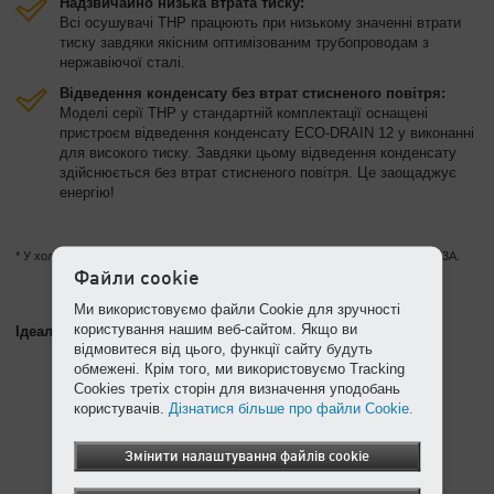
Надзвичайно низька втрата тиску:
Всі осушувачі THP працюють при низькому значенні втрати
тиску завдяки якісним оптимізованим трубопроводам з
нержавіючої сталі.
Відведення конденсату без втрат стисненого повітря:
Моделі серії THP у стандартній комплектації оснащені
пристроєм відведення конденсату ECO-DRAIN 12 у виконанні
для високого тиску. Завдяки цьому відведення конденсату
здійснюється без втрат стисненого повітря. Це заощаджує
енергію!
* У холодоосушувачах цієї серії міститься фторований парниковий газ R-513A.
Файли cookie
Ми використовуємо файли Cookie для зручності
користування нашим веб-сайтом. Якщо ви
Ідеальне доповнення: розділювач масла і води AQUAMAT
відмовитеся від цього, функції сайту будуть
обмежені. Крім того, ми використовуємо Tracking
Cookies третіх сторін для визначення уподобань
користувачів.
Дізнатися більше про файли Cookie.
Змінити налаштування файлів cookie