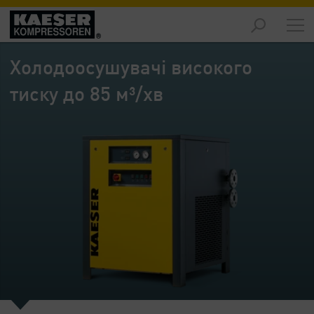
Продукція
-
Холодоосушувачі високого
Огляд
тиску до 85 м³/хв
Рішення
-
Огляд
Обслуговування
-
Огляд
Підприємство
-
Огляд