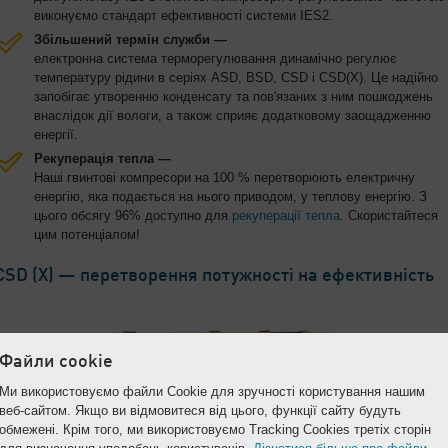
виконуємо стандарт ефективності системи IES2.
Збільшений термін служби —
електронна система терморегулювання динамічно регулює
температуру рідини в серіях ASD, BSD, CSD і CSD(X). Це надійно
запобігає утворенню конденсату та пов'язаних з ним пошкоджень
внаслідок дії вологи, а також сприяє додатковому заощадженню
енергії.
Рекуперація тепла —
Наші гвинтові компресори на 100 % перетворюють електричну
енергію, яка подається на нього приводом, у теплову енергію. З
цього обсягу 96% доступно для
рекуперації тепла
. Скористайтеся
цим потенціалом!
CSD (X) — перетворення потужності на ефективність
Файли cookie
Ми використовуємо файли Cookie для зручності користування нашим
веб-сайтом. Якщо ви відмовитеся від цього, функції сайту будуть
обмежені. Крім того, ми використовуємо Tracking Cookies третіх сторін