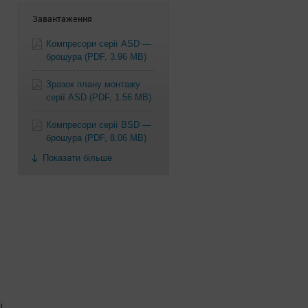
Завантаження
Компресори серії ASD —
брошура
(PDF, 3.96 MB)
Зразок плану монтажу
серії ASD
(PDF, 1.56 MB)
Компресори серії BSD —
брошура
(PDF, 8.06 MB)
Показати більше
і