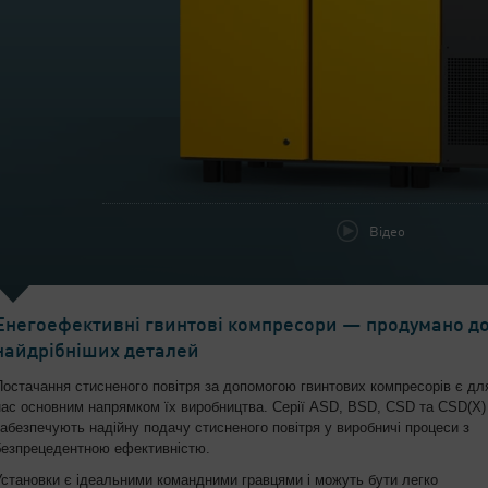
Відео
Енегоефективні гвинтові компресори — продумано д
найдрібніших деталей
Постачання стисненого повітря за допомогою гвинтових компресорів є дл
нас основним напрямком їх виробництва. Серії ASD, BSD, CSD та CSD(X)
забезпечують надійну подачу стисненого повітря у виробничі процеси з
безпрецедентною ефективністю.
Установки є ідеальними командними гравцями і можуть бути легко