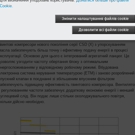
для визначення уподобань користувачів.
Дізнатися більше про файли
Cookie.
Змінити налаштування файлів cookie
Дозволити всі файли cookie
Гвинтові компресори нового покоління серії CSD (X) з упорскуванням
масла забезпечують більш точну і ефективну подачу енергії в процесі
експлуатації. Основою для цього є інтегрований агрегатний ланцюг. Це
дозволяє узгодити частоту обертання блоку з оптимальним
енергоспоживанням у відповідному робочому режимі. Вбудована
електронна система керування температурою (ETM) і заново розроблений
впускний клапан в поєднанні зі збільшеним впускним фільтром
забезпечують підвищену ефективність гвинтового компресора. Вентилято
з регулюванням частоти забезпечує додаткову економію енергії і менший
вуглецевий слід. Він подає лише стільки охолоджувального повітря,
скільки дійсно необхідно.