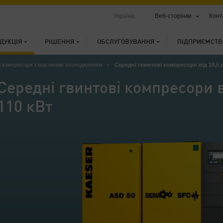
Україна
Веб-сторінки
Конт
ДУКЦІЯ
РІШЕННЯ
ОБСЛУГОВУВАННЯ
ПІДПРИЄМСТВ
і компресори з масляним охолодженням
Середні гвинтові компресори від 18,5 д
Середні гвинтові компресори в
110 кВт