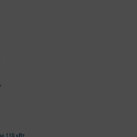
г
и
.
о 110 кВт