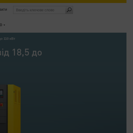
акти
О
о 110 кВт
ід 18,5 до