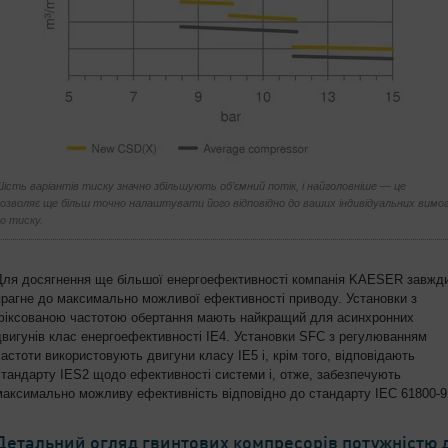
ість варіантів тиску значно збільшують об’ємний потік, і найголовніше — це
озволяє ще більш точно налаштувати його відповідно до ваших індивідуальних вимо
о тиску.
Для досягнення ще більшої енергоефективності компанія KAESER завжд
прагне до максимально можливої ефективності приводу. Установки з
фіксованою частотою обертання мають найкращий для асинхронних
двигунів клас енергоефективності IE4. Установки SFC з регулюванням
частоти використовують двигуни класу IE5 і, крім того, відповідають
стандарту IES2 щодо ефективності системи і, отже, забезпечують
максимально можливу ефективність відповідно до стандарту IEC 61800-9
Детальний огляд гвинтових компресорів потужністю д