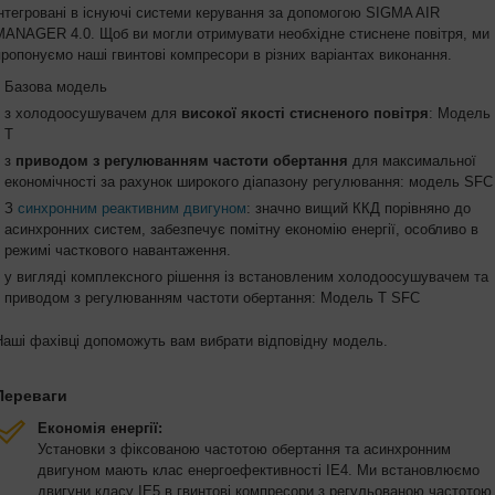
інтегровані в існуючі системи керування за допомогою SIGMA AIR
MANAGER 4.0. Щоб ви могли отримувати необхідне стиснене повітря, ми
пропонуємо наші гвинтові компресори в різних варіантах виконання.
Базова модель
з холодоосушувачем для
високої якості стисненого повітря
: Модель
T
з
приводом з регулюванням частоти обертання
для максимальної
економічності за рахунок широкого діапазону регулювання: модель SFC
З
синхронним реактивним двигуном
: значно вищий ККД порівняно до
асинхронних систем, забезпечує помітну економію енергії, особливо в
режимі часткового навантаження.
у вигляді комплексного рішення із встановленим холодоосушувачем та
приводом з регулюванням частоти обертання: Модель T SFC
Наші фахівці допоможуть вам вибрати відповідну модель.
Переваги
Економія енергії:
Установки з фіксованою частотою обертання та асинхронним
двигуном мають клас енергоефективності IE4. Ми встановлюємо
двигуни класу IE5 в гвинтові компресори з регульованою частотою 