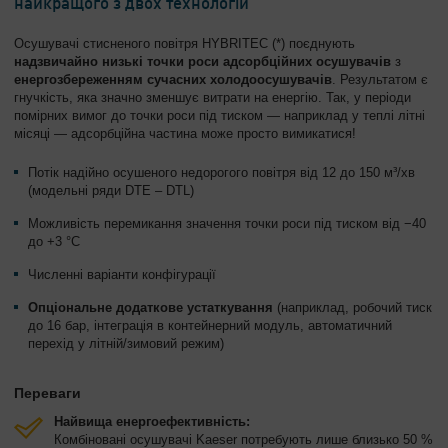
найкращого з двох технологій
Осушувачі стисненого повітря HYBRITEC (*) поєднують
надзвичайно низькі точки роси
адсорбційних осушувачів
з
енергозбереженням
сучасних холодоосушувачів
. Результатом є
гнучкість, яка значно зменшує витрати на енергію. Так, у періоди
помірних вимог до точки роси під тиском — наприклад у теплі літні
місяці — адсорбційна частина може просто вимикатися!
Потік надійно осушеного недорогого повітря від 12 до 150 м³/хв
(модельні ряди DTE – DTL)
Можливість перемикання значення точки роси під тиском від −40
до +3 °C
Численні варіанти конфігурації
Опціональне додаткове устаткування
(наприклад, робочий тиск
до 16 бар, інтеграція в контейнерний модуль, автоматичний
перехід у літній/зимовий режим)
Переваги
Найвища енергоефективність:
Комбіновані осушувачі Kaeser потребують лише близько 50 %