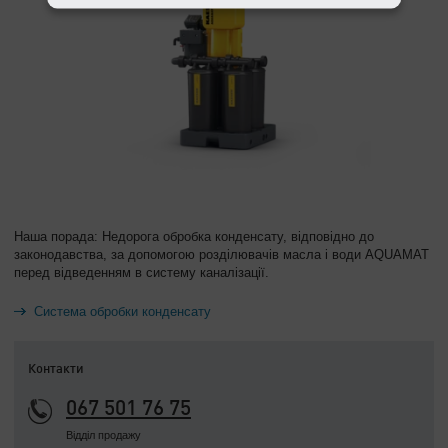
Наша порада: Недорога обробка конденсату, відповідно до
законодавства, за допомогою розділювачів масла і води AQUAMAT
перед відведенням в систему каналізації.
Система обробки конденсату
Контакти
067 501 76 75
Відділ продажу