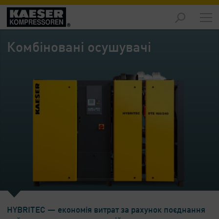
Продукція
-
Комбіновані осушувачі
Огляд
Рішення
-
Огляд
Обслуговування
-
Огляд
Підприємство
-
Огляд
HYBRITEC — економія витрат за рахунок поєднання