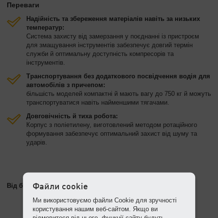
Переваги
Надійність та збереження матеріалів навіть за низьких
температур:
Система захисту від замерзання у поєднанні із пристроєм
для змащування інструментів забезпечує довгий термін
служби й оптимальну доступність компресорів та
інструментів.
Транспортування без додаткового посвідчення водія для
автомобілів з причепом:
більшість моделей компактні й мають вагу до 750 кг й можуть
транспортуватися навіть найменшими тягачами.
Довговічність й тиха робота:
Корпус з поліетилену, виготовлений методом ротаційного
формування забезпечує оптимальний захист від шуму та
ударів.
Від будівельного молотка до намотувача для шлангів
Файли cookie
Ми використовуємо файли Cookie для зручності
користування нашим веб-сайтом. Якщо ви
відмовитеся від цього, функції сайту будуть