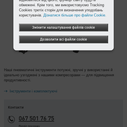
обмежені. Крім того, ми використовуємо Tracking
Cookies третіх сторін для визначення уподобань
користувачів.
Дізнатися більше про файли Cookie.
Змінити налаштування файлів cookie
Дозволити всі файли cookie
Наші пневматичні інструменти потужні, зручні у використанні й
ідеально узгоджені з нашими компресорами — для підвищення
продуктивності.
Інструменти і комплектуючі
Контакти
067 501 76 75
Відділ продажу