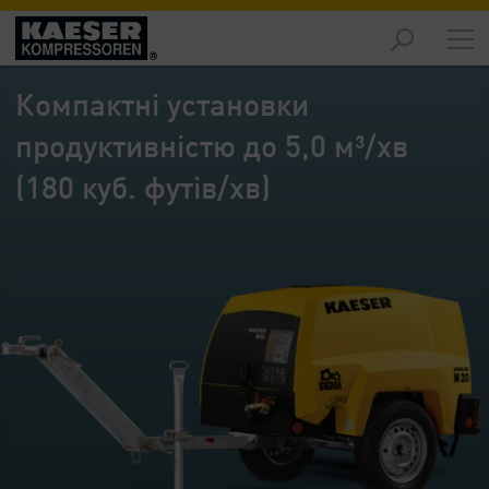
Продукція
-
Компактні установки
Огляд
продуктивністю до 5,0 м³/хв
Рішення
-
(180 куб. футів/хв)
Огляд
Обслуговування
-
Огляд
Підприємство
-
Огляд