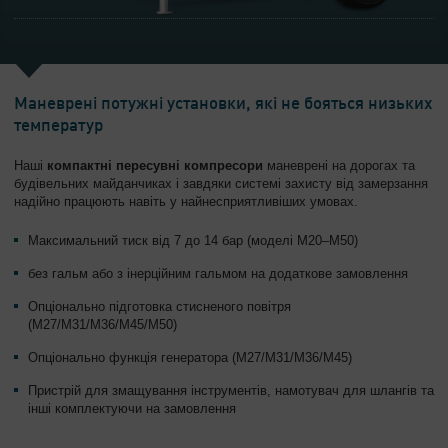
Маневрені потужні установки, які не бояться низьких
температур
Наші
компактні пересувні компресори
маневрені на дорогах та
будівельних майданчиках і завдяки системі захисту від замерзання
надійно працюють навіть у найнесприятливіших умовах.
Максимальний тиск від 7 до 14 бар (моделі M20–M50)
без гальм або з інерційним гальмом на додаткове замовлення
Опціонально підготовка стисненого повітря
(M27/M31/M36/M45/M50)
Опціонально функція генератора (M27/M31/M36/M45)
Пристрій для змащування інструментів, намотувач для шлангів та
інші комплектуючи на замовлення