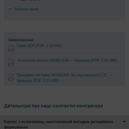
Зробити запит
Завантаження
Серія M20
(PDF, 2.53 MB)
Загальний каталог MOBILAIR — брошура
(PDF, 3.02 MB)
Програма поставки MOBILAIR без відповідності CE —-
брошура
(PDF, 3.15 MB)
Детальніше про наші компактні компресори
Корпус з поліетилену, виготовлений методом ротаційного
формування