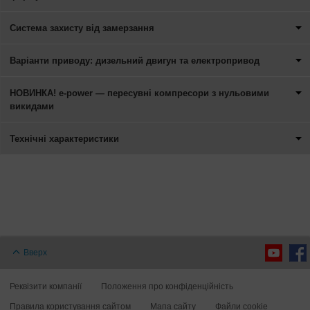
Система захисту від замерзання
Варіанти приводу: дизельний двигун та електропривод
НОВИНКА! e-power — пересувні компресори з нульовими
викидами
Технічні характеристики
Вверх
Реквізити компанії
Положення про конфіденційність
Правила користування сайтом
Мапа сайту
Файли cookie