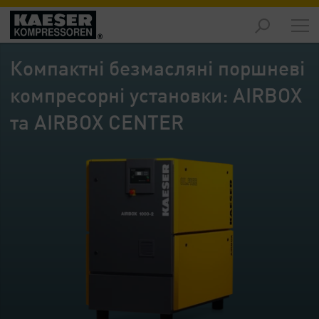
Продукція
-
Компактні безмасляні поршневі
Огляд
компресорні установки: AIRBOX
Рішення
-
та AIRBOX CENTER
Огляд
Обслуговування
-
Огляд
Підприємство
-
Огляд