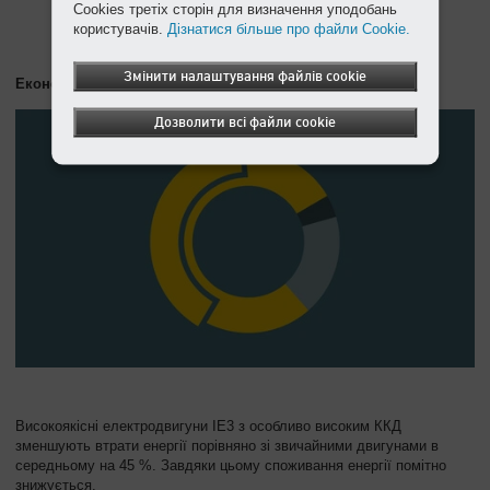
Cookies третіх сторін для визначення уподобань
користувачів.
Дізнатися більше про файли Cookie.
Змінити налаштування файлів cookie
Економія витрат на енергію
Дозволити всі файли cookie
Високоякісні електродвигуни IE3 з особливо високим ККД
зменшують втрати енергії порівняно зі звичайними двигунами в
середньому на 45 %. Завдяки цьому споживання енергії помітно
знижується.