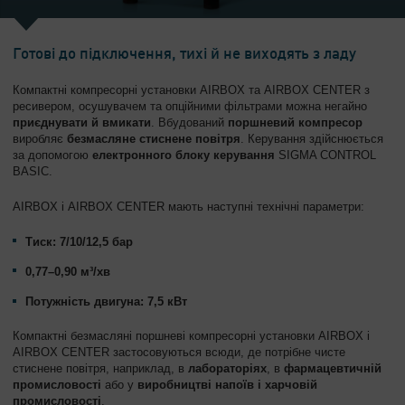
Готові до підключення, тихі й не виходять з ладу
Компактні компресорні установки AIRBOX та AIRBOX CENTER з
ресивером, осушувачем та опційними фільтрами можна негайно
приєднувати й вмикати
. Вбудований
поршневий компресор
виробляє
безмасляне стиснене повітря
. Керування здійснюється
за допомогою
електронного блоку керування
SIGMA CONTROL
BASIC.
AIRBOX і AIRBOX CENTER мають наступні технічні параметри:
Тиск: 7/10/12,5 бар
0,77–0,90 м³/хв
Потужність двигуна: 7,5 кВт
Компактні безмасляні поршневі компресорні установки AIRBOX і
AIRBOX CENTER застосовуються всюди, де потрібне чисте
стиснене повітря, наприклад, в
лабораторіях
, в
фармацевтичній
промисловості
або у
виробництві напоїв і харчовій
промисловості
.