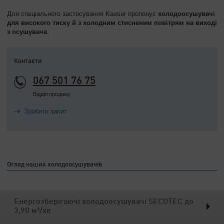
Для спеціального застосування Kaeser пропонує
холодоосушувачі
для високого тиску й з холодним стисненим повітрям на виході
з осушувача
.
Контакти
067 501 76 75
Відділ продажу
Зробити запит
Огляд наших холодоосушувачів
Енергозберігаючі холодоосушувачі SECOTEC до
3,90 м³/хв