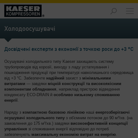
Продукція
-
Холодоосушувачі
Огляд
Рішення
Досвідчені експерти з економії з точкою роси до +3 °C
-
Огляд
Осушувачі холодильного типу Kaeser захищають систему
трубопроводів від корозії, виходу з ладу устаткування і
Обслуговування
пошкодження продукції при температурі навколишнього середовища
-
від +3 °C. Забезпечте
надійний
захист з
мінімальними
Огляд
витратами
— завдяки
міцній конструкції та високоякісним
компонентам обладнання
, наприклад пристрою відведення
конденсату ECO-DRAIN й
особливо низькому споживанню
Підприємство
енергії
.
-
Огляд
Наряду з
компактною базовою лінійкою
наші
енергозберігаючі
осушувачі холодильного типу
з об'ємним потоком до 90 м³/хв. (на
замовлення до 175 м³/хв.) завдяки
високоефективній концепції
управління
зі споживання енергії відповідно до потреб
забезпечують
максимальну економію витрат на енергію
.