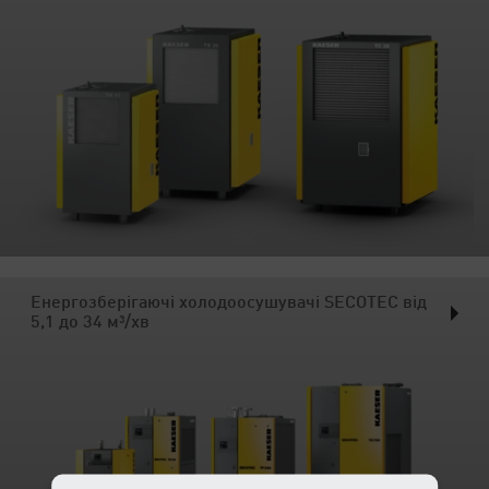
Енергозберігаючі холодоосушувачі SECOTEC від
5,1 до 34 м³/хв