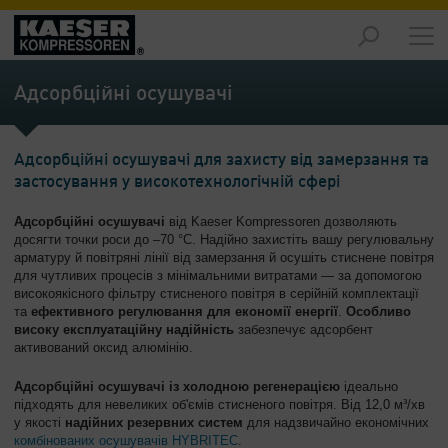
Продукція
-
Адсорбційні осушувачі
Огляд
Рішення
Адсорбційні осушувачі для захисту від замерзання та
-
застосування у високотехнологічній сфері
Огляд
Адсорбційні осушувачі
від Kaeser Kompressoren дозволяють
Обслуговування
досягти точки роси до –70 °C. Надійно захистіть вашу регулювальну
-
арматуру й повітряні лінії від замерзання й осушіть стиснене повітря
Огляд
для чутливих процесів з мінімальними витратами — за допомогою
високоякісного фільтру стисненого повітря в серійній комплектації
Підприємство
та
ефективного регулювання для економії енергії
.
Особливо
високу експлуатаційну надійність
забезпечує адсорбент
-
активований оксид алюмінію.
Огляд
Адсорбційні осушувачі із холодною регенерацією
ідеально
підходять для невеликих об'ємів стисненого повітря. Від 12,0 м³/хв
у якості
надійних резервних систем
для надзвичайно економічних
комбінованих осушувачів HYBRITEC
.