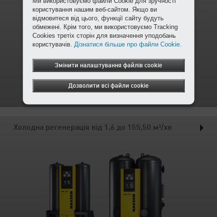
Ми використовуємо файли Cookie для зручності
користування нашим веб-сайтом. Якщо ви
відмовитеся від цього, функції сайту будуть
обмежені. Крім того, ми використовуємо Tracking
Cookies третіх сторін для визначення уподобань
користувачів.
Дізнатися більше про файли Cookie.
Змінити налаштування файлів cookie
Дозволити всі файли cookie
Холодна регенерація від 1,6 до 155,50 м³/хв