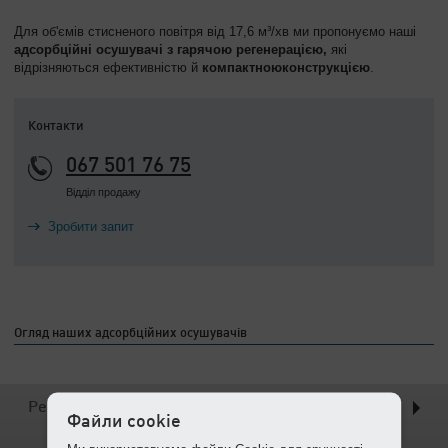
Для об'ємів стисненого повітря від 17,6 м³/хв ми пропонуємо наші
адсорбційні осушувачі з гарячою регенерацією,
які
відрізняються ефективністю й
компактною
конструкцією
.
Контакти
067 501 76 75
Відділ продажу
Зробити запит
Огляд наших адсорбційних осушувачів
Регенеруючі холод від 0,20 до 1,13 м³/хв
Файли cookie