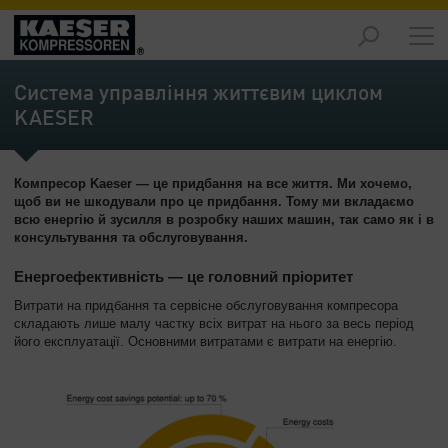
Продукція
-
Система управління життєвим циклом
Огляд
KAESER
Рішення
-
Компресор Kaeser — це придбання на все життя. Ми хочемо,
Огляд
щоб ви не шкодували про це придбання. Тому ми вкладаємо
всю енергію й зусилля в розробку наших машин, так само як і в
Обслуговування
консультування та обслуговування.
-
Огляд
Енергоефективність — це головний пріоритет
Витрати на придбання та сервісне обслуговування компресора
Підприємство
складають лише малу частку всіх витрат на нього за весь період
-
його експлуатації. Основними витратами є витрати на енергію.
Огляд