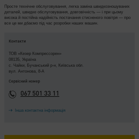
Просте технічне обслуговування, легка заміна швидкозношуваних
деталей, швидке обслуговування, довговічність — і при цьому
висока й постійна надійність постачання стисненого повітря — про
все це ми дбаємо під час розробки наших машин.
Контакти
ТОВ «Кезер Компрессорен»
08135, Україна
с. Чайки, Бучанський р-н, Київська обл.
вул. Антонова, 8-А
Сервісний номер
067 501 33 11
Інша контактна інформація