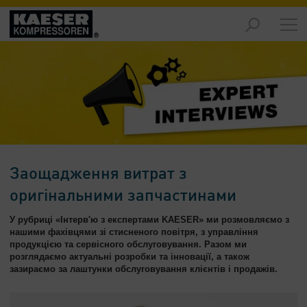
Продукція
-
Огляд
Рішення
-
Огляд
Обслуговування
-
Заощадження витрат з
Огляд
оригінальними запчастинами
Підприємство
У рубриці «Інтерв'ю з експертами KAESER» ми розмовляємо з
-
нашими фахівцями зі стисненого повітря, з управління
Огляд
продукцією та сервісного обслуговування. Разом ми
розглядаємо актуальні розробки та інновації, а також
зазираємо за лаштунки обслуговування клієнтів і продажів.