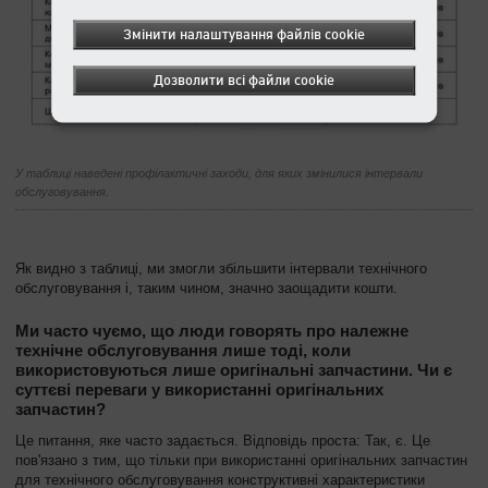
Змінити налаштування файлів cookie
Дозволити всі файли cookie
У таблиці наведені профілактичні заходи, для яких змінилися інтервали
обслуговування.
Як видно з таблиці, ми змогли збільшити інтервали технічного
обслуговування і, таким чином, значно заощадити кошти.
Ми часто чуємо, що люди говорять про належне
технічне обслуговування лише тоді, коли
використовуються лише оригінальні запчастини. Чи є
суттєві переваги у використанні оригінальних
запчастин?
Це питання, яке часто задається. Відповідь проста: Так, є. Це
пов'язано з тим, що тільки при використанні оригінальних запчастин
для технічного обслуговування конструктивні характеристики