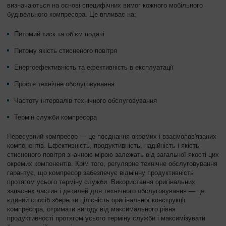
визначаються на основі специфічних вимог кожного мобільного
будівельного компресора. Це впливає на:
Питомий тиск та об’єм подачі
Питому якість стисненого повітря
Енергоефективність та ефективність в експлуатації
Просте технічне обслуговування
Частоту інтервалів технічного обслуговування
Термін служби компресора
Пересувний компресор — це поєднання окремих і взаємопов'язаних
компонентів. Ефективність, продуктивність, надійність і якість
стисненого повітря значною мірою залежать від загальної якості цих
окремих компонентів. Крім того, регулярне технічне обслуговування
гарантує, що компресор забезпечує відмінну продуктивність
протягом усього терміну служби. Використання оригінальних
запасних частин і деталей для технічного обслуговування — це
єдиний спосіб зберегти цілісність оригінальної конструкції
компресора, отримати вигоду від максимального рівня
продуктивності протягом усього терміну служби і максимізувати