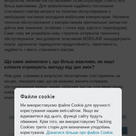
витрати на технічне обслуговування та експлуатацію стають все
більш важливими. Для забезпечення надійного постачання
стисненого повітря витрати на технічне обслуговування є
необхідною частиною володіння мобільним компресором. Належне
технічне обслуговування з використанням оригінальних запчастин
дійсно має значення, особливо з точки зору вартості перепродажу.
Саме тому ми розробили нову стратегію інтервалів технічного
обслуговування, яка дозволяє власникам MOBILAIR заощаджувати
кошти, одночасно підвищуючи продуктивність, ефективність,
надійність і якість стисненого повітря.
Що саме змінилося і, що більш важливо, як наші
клієнти отримують вигоду від цих змін?
Нові дані, отримані в результаті багаторічних спостережень на
місцях, показали нам, що ми можемо змінити інтервали
обслуговування деяких наших запасних частин для пересувних
компресорів з двигунами внутрішнього згоряння та
Файли cookie
електродвигунами наступним чином:
Ми використовуємо файли Cookie для зручності
користування нашим веб-сайтом. Якщо ви
відмовитеся від цього, функції сайту будуть
обмежені. Крім того, ми використовуємо Tracking
Cookies третіх сторін для визначення уподобань
користувачів.
Дізнатися більше про файли Cookie.